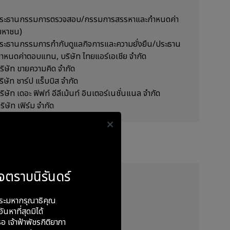
ร/ประธานกรรมการตรวจสอบ/กรรมการสรรหาและกำหนดค่า
(มหาชน)
ประธานกรรมการกำกับดูแลกิจการและความยั่งยืน/ประธาน
ดค่าตอบแทน, บริษัท ไทยแอร์เอเชีย จำกัด
ริษัท ขายความคิด จำกัด
ิษัท ชาร์ป แร็บบิส จำกัด
ษัท เดอะ ฟิฟท์ อีลีเม้นท์ อินเตอร์เนชั่นแนล จำกัด
ษัท เฟิร์ม จำกัด
จตราบนิรันดร์
UTHWESTERN UNIVERSITY
ระมหากรุณาธิคุณ
งซ์วิทยา
ันหาที่สุดมิได้
ge of Surgeons
อ เจ้าฟ้าพัชรกิติยาภา
อบครัว