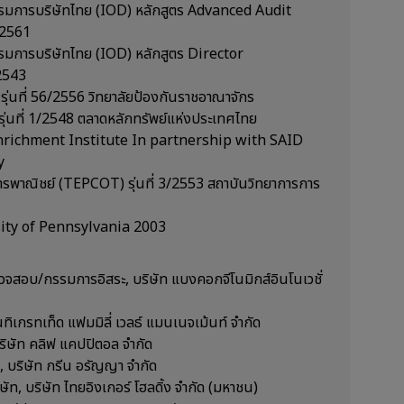
รมการบริษัทไทย (IOD) หลักสูตร Advanced Audit
/2561
มการบริษัทไทย (IOD) หลักสูตร Director
2543
รุ่นที่ 56/2556 วิทยาลัยป้องกันราชอาณาจักร
รุ่นที่ 1/2548 ตลาดหลักทรัพย์แห่งประเทศไทย
Enrichment Institute In partnership with SAID
y
ะการพาณิชย์ (TEPCOT) รุ่นที่ 3/2553 สถาบันวิทยาการการ
sity of Pennsylvania 2003
วจสอบ/กรรมการอิสระ, บริษัท แบงคอกจีโนมิกส์อินโนเวชั่
นทิเกรทเท็ด แฟมมิลี่ เวลธ์ แมนเนจเม้นท์ จำกัด
ริษัท คลิฟ แคปปิตอล จำกัด
, บริษัท กรีน อรัญญา จำกัด
ษัท, บริษัท ไทยอิงเกอร์ โฮลดิ้ง จำกัด (มหาชน)