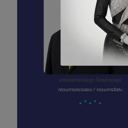
นายแพทย์เจษฎา โชคดำรงสุข
กรรมการตรวจสอบ / กรรมการอิสระ