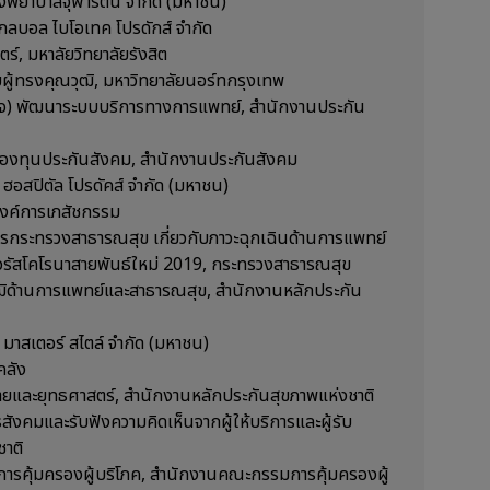
รงพยาบาลจุฬารัตน์ จำกัด (มหาชน)
กลบอล ไบโอเทค โปรดักส์ จำกัด
ร์, มหาลัยวิทยาลัยรังสิต
ผู้ทรงคุณวุฒิ, มหาวิทยาลัยนอร์ทกรุงเทพ
จ) พัฒนาระบบบริการทางการแพทย์, สำนักงานประกัน
งทุนประกันสังคม, สำนักงานประกันสังคม
ฮอสปิตัล โปรดัคส์ จำกัด (มหาชน)
งค์การเภสัชกรรม
ารกระทรวงสาธารณสุข เกี่ยวกับภาวะฉุกเฉินด้านการแพทย์
วรัสโคโรนาสายพันธ์ใหม่ 2019, กระทรวงสาธารณสุข
ด้านการแพทย์และสาธารณสุข, สํานักงานหลักประกัน
 มาสเตอร์ สไตล์ จำกัด (มหาชน)
คลัง
และยุทธศาสตร์, สำนักงานหลักประกันสุขภาพแห่งชาติ
งคมและรับฟังความคิดเห็นจากผู้ให้บริการและผู้รับ
ชาติ
รคุ้มครองผู้บริโภค, สำนักงานคณะกรรมการคุ้มครองผู้