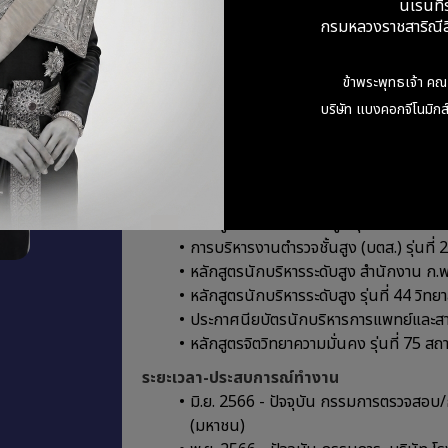
นเรนทิ
อนุมัติบัตรผู้เชี่ยวชาญสาขาเวชศาสตร์ป
กรมหลวงราชสาริณีสิ
ประวัติอบรม
ประกาศนียบัตรสมาคมส่งเสริมสถาบันกรร
ข้าพระพุทธเจ้า คณ
Certification Program (DCP) รุ่น 2
บริษัท แบงคอกจีโนมิกส์
หลักสูตรนักบริหารระดับสูง เพื่อการสร้างช
หลักสูตรนักบริหารระดับสูง ด้านวิทยาการ
หลักสูตรนักบริหารระดับสูง สถาบันวิทยากา
หลักสูตรการป้องกันราชอาณาจักรภาครัฐร่
หลักสูตรนักบริหารการฑูต รุ่นที่ 2 กระท
การบริหารงานตํารวจชั้นสูง (บตส.) รุ่นท
หลักสูตรนักบริหารระดับสูง สํานักงาน ก.พ
หลักสูตรนักบริหารระดับสูง รุ่นที่ 44 วิท
ประกาศนียบัตรนักบริหารการแพทย์และส
หลักสูตรจิตวิทยาความมั่นคง รุ่นที่ 75 ส
ระยะเวลา-ประสบการณ์ทำงาน
มิ.ย. 2566 - ปัจจุบัน กรรมการตรวจสอบ/
(มหาชน)