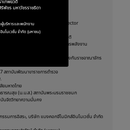
ราเทพยวดี
้องกัน แขนงสุขภาพจิตชุมชน
ริพัชร มหาวัชรราชธิดา
มการบริษัทไทย (IOD) หลักสูตร Director
ะผู้บริหารและพนักงาน
88/2566
อินโนเวชั่น จำกัด (มหาชน)
าติ (สกสช.) รุ่นที่ 9 สถาบันการสร้างชาติ
พลังงาน (วพน.) รุ่นที่ 8 สถาบันวิทยาการพลังงาน
รตลาด รุ่นที่ 19
วมเอกชน (วปอ.) รุ่นที่ 53 วิทยาลัยป้องกันราชอาณาจักร
รวงการต่างประเทศ
ี่ 27 สถาบันพัฒนาขาราชการตํารวจ
.
ยาลัยมหาดไทย
าธารณสุข (น.บ.ส.) สถาบันพระบรมราชชนก
ถาบันจิตวิทยาความมั่นคง
กรรมการอิสระ, บริษัท แบงคอกจีโนมิกส์อินโนเวชั่น จำกัด