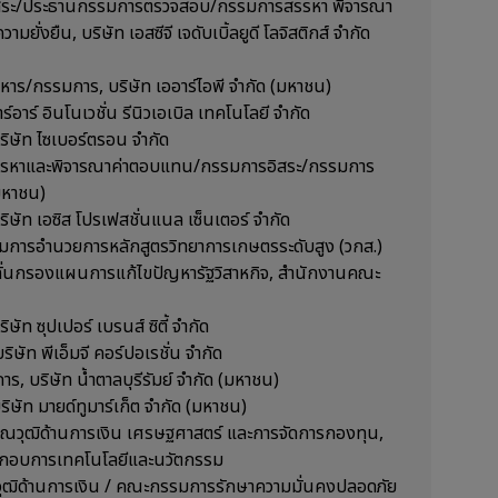
อิสระ/ประธานกรรมการตรวจสอบ/กรรมการสรรหา พิจารณา
่งยืน, บริษัท เอสซีจี เจดับเบิ้ลยูดี โลจิสติกส์ จำกัด
หาร/กรรมการ, บริษัท เออาร์ไอพี จำกัด (มหาชน)
าร์อาร์ อินโนเวชั่น รีนิวเอเบิล เทคโนโลยี จำกัด
ริษัท ไซเบอร์ตรอน จำกัด
สรรหาและพิจารณาค่าตอบแทน/กรรมการอิสระ/กรรมการ
(มหาชน)
ิษัท เอซิส โปรเฟสชั่นแนล เซ็นเตอร์ จำกัด
รมการอำนวยการหลักสูตรวิทยาการเกษตรระดับสูง (วกส.)
ลั่นกรองแผนการแก้ไขปัญหารัฐวิสาหกิจ, สำนักงานคณะ
ัท ซุปเปอร์ เบรนส์ ซิตี้ จำกัด
ิษัท พีเอ็มจี คอร์ปอเรชั่น จำกัด
ร, บริษัท น้ำตาลบุรีรัมย์ จำกัด (มหาชน)
ิษัท มายด์ทูมาร์เก็ต จำกัด (มหาชน)
คุณวุฒิด้านการเงิน เศรษฐศาสตร์ และการจัดการกองทุน,
กอบการเทคโนโลยีและนวัตกรรม
ณวุฒิด้านการเงิน / คณะกรรมการรักษาความมั่นคงปลอดภัย