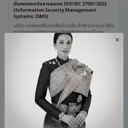
มั่นคงปลอดภัยสารสนเทศ ISO/IEC 27001:2022
(Information Security Management
Systems: ISMS)
บริษัท แบงคอกจีโนมิกส์อินโนเวชั่น จำกัด (มหาชน) ได้รับ
การรับรองมาตรฐานระบบบริหารจัดการความมั่นคง
ปลอดภัยสารสนเทศ ISO/IEC 27001:2022
(Information Security Management Systems:
ISMS) จากบริษัท บีเอสไอ กรุ๊ป (ประเทศไทย) จำกัด ซึ่ง
ถือเป็นบริษัทต้นๆ ในด้านธุรกิจห้องปฏิบัติการ ใน
ประเทศไทยที่ได้รับการรับรองมาตรฐาน ISO/IEC
27001:2022 นับเป็นการตอกย้ำให้เห็นว่า บริษัทฯ เน้น
เรื่องความปลอดภัย ของข้อมูลลูกค้าและผู้มีส่วนได้ส่วน
เสีย ให้มีความมั่นคงปลอดภัย และการปฏิบัติตามข้อ
กำหนด (Governance, Risk and Compliance) เรา
พร้อมจะเป็นกำลังสำคัญที่จะคอยสนับสนุน ในทุกๆด้าน
และสร้างความเชื่อมั่นให้แก่ลูกค้าทุกภาคส่วนต่อไป
รางวัลและการรับรอง