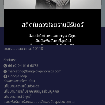
OncoPress Monitoring มีข้อแตกต่างกันอย่างไร?
1
สถิตในดวงใจตราบนิรันดร์
น้อมสำนึกในพระมหากรุณาธิคุณ
บริษัท แบงคอกจีโนมิกส์อินโนเวชั่น จำกัด (มหาชน)
เป็นล้นพ้นอันหาที่สุดมิได้
เลขที่ 3689 ถนนพระราม 4 แขวงพระโขนง
สมเด็จพระเจ้าลูกเธอ เจ้าฟ้าพัชรกิติยาภา
เขตคลองเตย กทม. 10110
นเรนทิราเทพยวดี
กรมหลวงราชสาริณีสิริพัชร มหาวัชรราชธิดา
ติดต่อเรา
66 (0)94 616 6878
ข้าพระพุทธเจ้า คณะผู้บริหารและพนักงาน
marketing@bangkokgenomics.com
บริษัท แบงคอกจีโนมิกส์อินโนเวชั่น จำกัด (มหาชน)
Google Map
ช่องทางการร้องเรียน
นโยบายความเป็นส่วนตัว
นโยบายการเก็บรักษาข้อมูลส่วนบุคคล
นโยบายการใช้คุกกี้
แบบฟอร์มคำร้องขอของเจ้าของข้อมูลส่วนบุคคล