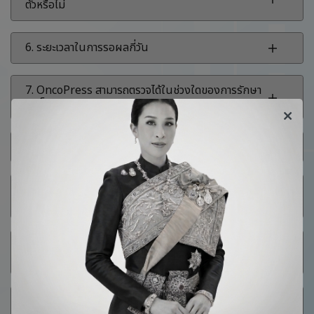
ตัวหรือไม่
6. ระยะเวลาในการรอผลกี่วัน
7. OncoPress สามารถตรวจได้ในช่วงใดของการรักษา
มะเร็ง?
8. ส่งตัวอย่างการตรวจ OncoPress ไปตรวจที่ไหน
9. ผลการตรวจ OncoPress มีความแม่นยำมากน้อย
เพียงใด?
10. หากตรวจไม่พบยีนกลายพันธุ์ที่สามารถรักษาด้วยยา
มุ่งเป้า จะต้องทำอย่างไรต่อไป?
11. การตรวจ OncoPress ในครั้งแรก และการตรวจด้วย