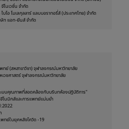
จีโนเวชั่น จำกัด
ท ไบโอ โมเลกุลลาร์ แลบบอราทอรี่ส์ (ประเทศไทย) จำกัด
ิษัท แอท-ยีนส์ จำกัด
พทย์ (สหสาขาวิชา) จุฬาลงกรณ์มหาวิทยาลัย
เวชศาสตร์ จุฬาลงกรณ์มหาวิทยาลัย
บบคุณภาพที่สอดคล้องกับบริบทห้องปฎิบัติการ"
จีโนมิกส์และการแพทย์แม่นยำ
1:2022
ก
ทย์ในยุคหลังโควิด -19