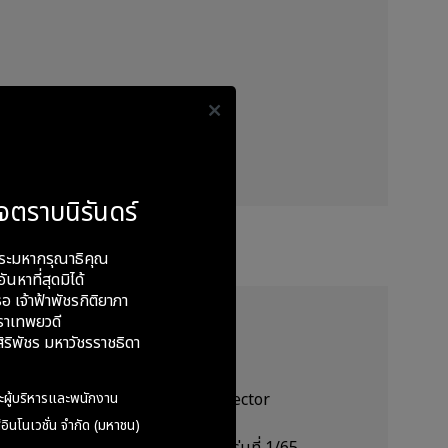
จตราบนิรันดร์
ระมหากรุณาธิคุณ
ันหาที่สุดมิได้
อ เจ้าฟ้าพัชรกิติยาภา
ราเทพยวดี
ชี มหาวิทยาลัยธรรมศาสตร์
ริพัชร มหาวัชรราชธิดา
ะผู้บริหารและพนักงาน
มการบริษัทไทย (IOD) หลักสูตร Director
90/2565
อินโนเวชั่น จำกัด (มหาชน)
ก่อนจดทะเบียนเข้าตลาดหลักทรัพย์ รุ่นที่ 1/65