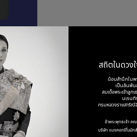
BO)
สถิตในดวงใ
น้อมสำนึกในพ
เป็นล้นพ้นอ
สมเด็จพระเจ้าลูกเธ
คุณวุฒิทางการศึกษา
นเรนทิ
ปริญญาตรี คณะพาณิชยศาสตร์และการบัญ
กรมหลวงราชสาริณีสิ
ประวัติอบรม
ข้าพระพุทธเจ้า คณ
ประกาศนียบัตรสมาคมส่งเสริมสถาบันกรร
Accreditation Program (DAP) รุ่น 1
บริษัท แบงคอกจีโนมิกส์
หลักสูตร รู้มาตรฐานการรายงานทางการเงิน