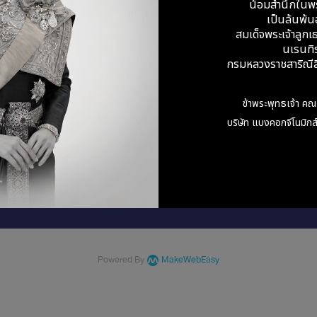
น้อมสำนึกในพ
เป็นล้นพ้นอ
สมเด็จพระเจ้าลูกเธ
นเรนทิ
รร้องเรียน
กรมหลวงราชสาริณีสิ
ามเป็นส่วนตัว
รเก็บรักษาข้อมูลส่วนบุคคล
ใช้คุกกี้
ข้าพระพุทธเจ้า คณ
คำร้องขอของเจ้าของข้อมูลส่วนบุคคล
บริษัท แบงคอกจีโนมิกส์
Powered By
MakeWebEasy