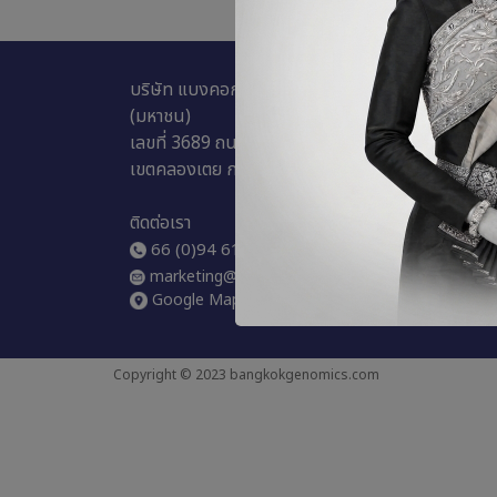
ช่องทางกา
บริษัท แบงคอกจีโนมิกส์อินโนเวชั่น จำกัด
นโยบายคว
(มหาชน)
นโยบายกา
เลขที่ 3689 ถนนพระราม 4 แขวงพระโขนง
นโยบายการ
เขตคลองเตย กทม. 10110
แบบฟอร์ม
ติดต่อเรา
66 (0)94 616 6878
marketing@bangkokgenomics.com
Google Map
Copyright © 2023 bangkokgenomics.com