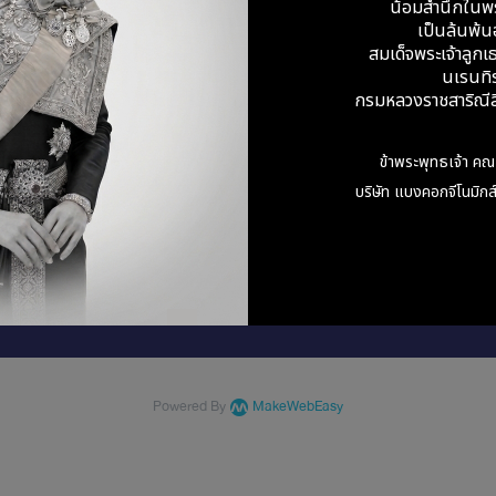
น้อมสำนึกในพ
เป็นล้นพ้นอ
สมเด็จพระเจ้าลูกเธ
นเรนทิ
รร้องเรียน
กรมหลวงราชสาริณีสิ
ามเป็นส่วนตัว
รเก็บรักษาข้อมูลส่วนบุคคล
ใช้คุกกี้
ข้าพระพุทธเจ้า คณ
คำร้องขอของเจ้าของข้อมูลส่วนบุคคล
บริษัท แบงคอกจีโนมิกส์
Powered By
MakeWebEasy