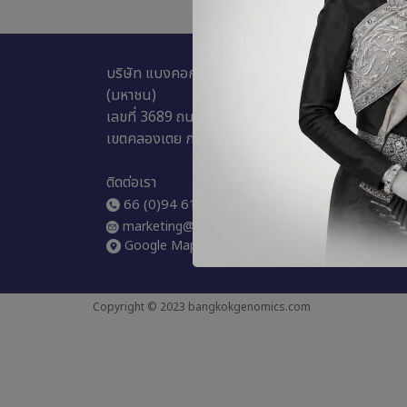
ช่องทางกา
บริษัท แบงคอกจีโนมิกส์อินโนเวชั่น จำกัด
นโยบายคว
(มหาชน)
นโยบายกา
เลขที่ 3689 ถนนพระราม 4 แขวงพระโขนง
นโยบายการ
เขตคลองเตย กทม. 10110
แบบฟอร์ม
ติดต่อเรา
66 (0)94 616 6878
marketing@bangkokgenomics.com
Google Map
Copyright © 2023 bangkokgenomics.com