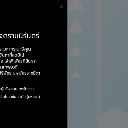
จตราบนิรันดร์
ระมหากรุณาธิคุณ
ันหาที่สุดมิได้
อ เจ้าฟ้าพัชรกิติยาภา
ราเทพยวดี
ริพัชร มหาวัชรราชธิดา
น
ะผู้บริหารและพนักงาน
อินโนเวชั่น จำกัด (มหาชน)
ละแห่ง)