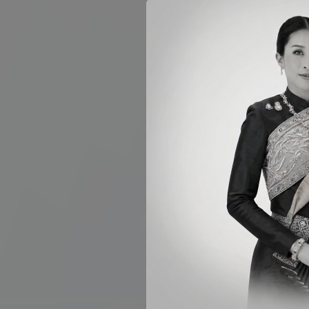
- และรายงานผลตรว
NIFTY twin
- Trisomy 21, Tr
- และการตรวจพบโค
มีประกันผลการตรวจ
*กรุณาศึกษาข้อมูล
"ปัจจุบันมีผู้รับบร
สอบถามและรับบริกา
Line Offici