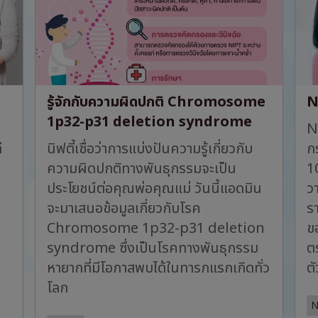
รู้จักกับความผิดปกติ Chromosome
N
1p32-p31 deletion syndrome
NI
ื
นิฟตี้เชื่อว่าการแบ่งปันความรู้เกี่ยวกับ
ก
ความผิดปกติทางพันธุกรรมจะเป็น
10
ประโยชน์ต่อคุณพ่อคุณแม่ วันนี้แอดมิน
ว
จะมาเสนอข้อมูลเกี่ยวกับโรค
ร
Chromosome 1p32-p31 deletion
ข
syndrome ซึ่งเป็นโรคทางพันธุกรรม
ต
หายากที่มีโอกาสพบได้ในทารกแรกเกิดทั่ว
ตั
โลก
N