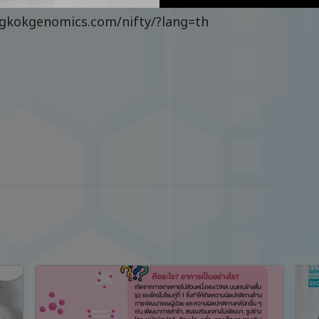
16-6878
ngkokgenomics.com/nifty/?lang=th