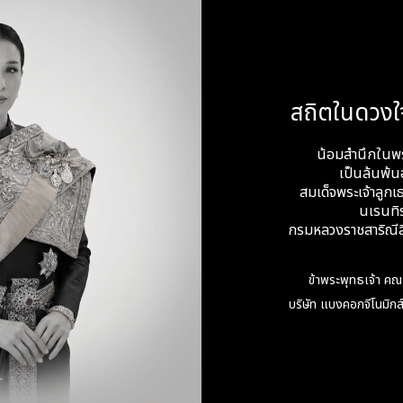
จระบุเพศ
สถิตในดวงใ
isomy 18, Trisomy 13
รโมโซม Y
น้อมสำนึกในพ
เป็นล้นพ้นอ
สมเด็จพระเจ้าลูกเธ
นเรนทิ
ทั้งในกรณี High risk และ false negative
กรมหลวงราชสาริณีสิ
เพิ่มเติมในเอกสารยืนยันการขอตรวจและเอกสารยินยอมเอาประกั
ิการตรวจแล้วกว่า 12 ล้านรายจากทั่วโลก"
ข้าพระพุทธเจ้า คณ
บริษัท แบงคอกจีโนมิกส์
รตรวจ ณ สถานพยาบาลทั่วประเทศ (ราคาขึ้นกับสถานพยาบาลแต่
al: https://lin.ee/xXUMS5k