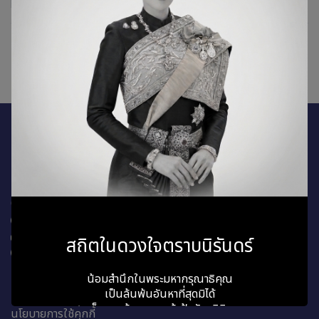
1
บริษัท แบงคอกจีโนมิกส์อินโนเวชั่น จำกัด (มหาชน)
เลขที่ 3689 ถนนพระราม 4 แขวงพระโขนง
เขตคลองเตย กทม. 10110
ติดต่อเรา
66 (0)94 616 6878
marketing@bangkokgenomics.com
สถิตในดวงใจตราบนิรันดร์
Google Map
ช่องทางการร้องเรียน
น้อมสำนึกในพระมหากรุณาธิคุณ
นโยบายความเป็นส่วนตัว
เป็นล้นพ้นอันหาที่สุดมิได้
นโยบายการเก็บรักษาข้อมูลส่วนบุคคล
สมเด็จพระเจ้าลูกเธอ เจ้าฟ้าพัชรกิติยาภา
นโยบายการใช้คุกกี้