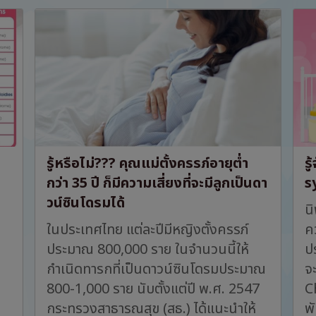
รู้หรือไม่??? คุณแม่ตั้งครรภ์อายุต่ำ
ร
กว่า 35 ปี ก็มีความเสี่ยงที่จะมีลูกเป็นดา
s
วน์ซินโดรมได้
นิ
ในประเทศไทย แต่ละปีมีหญิงตั้งครรภ์
ค
ประมาณ 800,000 ราย ในจำนวนนี้ให้
ป
กำเนิดทารกที่เป็นดาวน์ซินโดรมประมาณ
จ
800-1,000 ราย นับตั้งแต่ปี พ.ศ. 2547
C
กระทรวงสาธารณสุข (สธ.) ได้แนะนำให้
พ