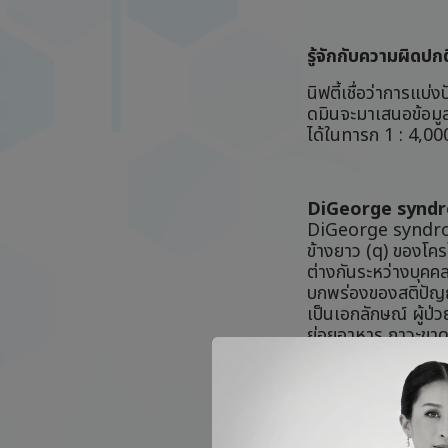
รู้จักกับความผิด
นิฟตี้เชื่อว่าการแบ
ดมินจะมาเสนอข้อมู
ได้ในทารก 1 : 4,000
DiGeorge syndro
DiGeorge syndrom
ข้างยาว (q) ของโ
ต่างกันระหว่างบุคค
บกพร่องของสติปัญญาแ
เป็นเอกลักษณ์ ผู้
ย่อยอาหาร ภาวะขา
การตรวจคัดกรองแล
DiGeorge syndrom
วินิจฉัยโดยการเจาะน
เหมาะสม และอาจรว