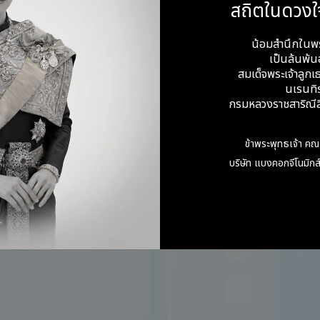
สถิตในดวงใ
วิธีรักษา DiGeorge syndrome ให้หายขาด แต่คุณหมอจะรักษาคนไ
น้อมสำนึกในพ
ต่ละคน
เป็นล้นพ้นอ
สมเด็จพระเจ้าลูกเธ
งมองหาการตรวจคัดกรองทางพันธุกรรมที่มีสาเหตุจาก DiGeorg
นเรนทิ
งในตัวเลือกที่สามารถตรวจคัดกรองความผิดปกติด้านโครโมโซมทั้
กรมหลวงราชสาริณีสิ
ดจากขาดหรือเกินของชิ้นส่วนพันธุกรรมขนาดเล็กได้
กษาแพทย์หรือผู้เชี่ยวชาญทางการแพทย์เพื่อข้อมูลเพิ่มเติมและ
ข้าพระพุทธเจ้า คณ
บริษัท แบงคอกจีโนมิกส์
ก McDonald-McGinn DM, Sullivan KE. Chromosome 22q1
rge syndrome/velocardiofacial syndrome). Medicine
18.