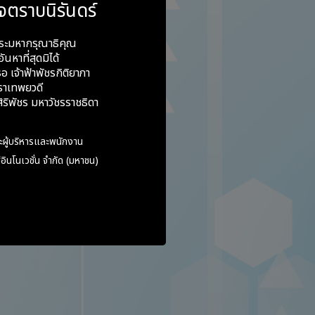
จตราบนิรันดร์
ข้แบบประคับประคอง
ระมหากรุณาธิคุณ
ันหาที่สุดมิได้
อ เจ้าฟ้าพัชรกิติยาภา
e syndrome แพคเกจ
ราเทพยวดี
ง 23 คู่ และ 92 โรค
ริพัชร มหาวัชรราชธิดา
คำแนะนำที่เหมาะสม
ะผู้บริหารและพนักงาน
อินโนเวชั่น จำกัด (มหาชน)
1.2 deletion
 (Baltimore).