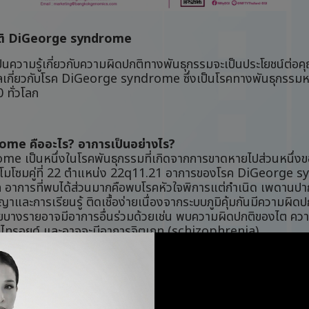
ปกติ DiGeorge syndrome
่งปันความรู้เกี่ยวกับความผิดปกติทางพันธุกรรมจะเป็นประโยชน์ต่อค
ลเกี่ยวกับโรค DiGeorge syndrome ซึ่งเป็นโรคทางพันธุกรรมห
 ทั่วโลก
me คืออะไร? อาการเป็นอย่างไร?
e เป็นหนึ่งในโรคพันธุกรรมที่เกิดจากการขาดหายไปส่วนหนึ
ครโมโซมคู่ที่ 22 ตำแหน่ง 22q11.21 อาการของโรค DiGeorge
ล อาการที่พบได้ส่วนมากคือพบโรคหัวใจพิการแต่กำเนิด เพดานปา
ละการเรียนรู้ ติดเชื้อง่ายเนื่องจากระบบภูมิคุ้มกันมีความผิดปก
ป่วยบางรายอาจมีอาการอื่นร่วมด้วยเช่น พบความผิดปกติของไต ค
ดไทรอยด์ และอาจจะมีอาการจิตเภท (schizophrenia)
ะวินิจฉัย
e สามารถตรวจคัดกรองได้ด้วยการตรวจ NIPT ระหว่างตั้งคร
้ำคร่ำ การวินิจฉัยโรคตั้งแต่เนิ่น ๆ ช่วยให้วางแผนการตั้งครรภ์ให
มถึงการวางแผนการรักษาที่เหมาะสมอีกด้วย