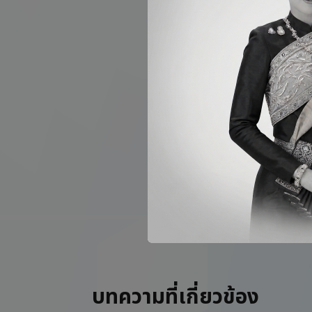
การรักษา
ปัจจุบัน ยังไม่มี
ตามอาการที่พบในแ
สำหรับผู้ที่กำลั
NIFTY Pro เป็นหนึ่
ทางพันธุกรรมที่เกิ
โปรดทราบว่า ควรปรึ
สำหรับคุณ
ข้อมูลอ้างอิงจา
syndrome (DiGeo
2011 Jan;90(1):1-
บทความที่เกี่ยวข้อง