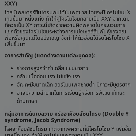
XXY)
ไคลน์เฟลเตอร์ซินโดรมพบได้ในเพศชาย โดยจะมีโครโมโซม X
เกินขึ้นมาหนึ่งแท่ง ทำให้คู่โครโมโซมกลายเป็น XXY จากเดิม
ที่ควรเป็น XY ภาวะนี้เกิดจากความผิดพลาดในกระบวนการ
แยกตัวของโครโมโซมระหว่างการแบ่งเซลส์สืบพันธุ์ของคุณ
พ่อหรือคุณแม่โดยบังเอิญ จึงทำให้ตัวอ่อนได้รับโครโมโซม X
เพิ่มขึ้นมา
อาการสำคัญ (แตกต่างตามแต่ละบุคคล):
ร่างกายสูงกว่าค่าเฉลี่ย แขนขายาว
กล้ามเนื้ออ่อนแรง ไม่แข็งแรง
อัณฑะมีขนาดเล็ก ฮอร์โมนเพศชายต่ำ มีภาวะมีบุตรยาก
อาจมีความลำบากในการเรียนรู้หรือการพัฒนาทักษะ
ด้านภาษา
กลุ่มอาการดับเบิลวาย หรือจาค็อบส์ซินโดรม (Double Y
syndrome, Jacob Syndrome)
โรคจาค็อบส์ซินโดรม เกิดจากเพศชายที่มีโครโมโซม Y เพิ่มขึ้น
มาหนึ่งแท่ง ทำให้โครโมโซมเพศกลายเป็น XYY