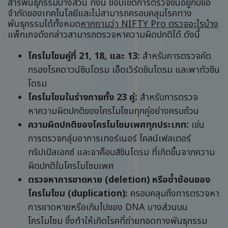
สารพันธุกรรมบางส่วน ทั้งนี้ ขอบเขตการตรวจขึ้นอยู่กับข้อ
จำกัดของเทคโนโลยีและไม่สามารถครอบคลุมโรคทาง
พันธุกรรมได้ทั้งหมด
หากถามว่า NIFTY Pro ตรวจอะไรบ้าง
แพ็กเกจดังกล่าวสามารถตรวจหาความผิดปกติได้ ดังนี้
โครโมโซมคู่ที่ 21, 18, และ 13:
สำหรับการตรวจคัด
กรองโรคดาวน์ซินโดรม เอ็ดเวิร์ดซินโดรม และพาทัวซิน
โดรม
โครโมโซมในร่างกายทั้ง 23 คู่:
สำหรับการตรวจ
หาความผิดปกติของโครโมโซมทุกคู่อย่างครบถ้วน
ความผิดปกติของโครโมโซมเพศทุกประเภท:
เช่น
การตรวจกลุ่มอาการเทอร์เนอร์ ไคลน์เฟลเตอร์
ทริปเปิลเอกซ์ และจาค็อบส์ซินโดรม ที่เกิดขึ้นจากความ
ผิดปกติในโครโมโซมเพศ
ตรวจหาการขาดหาย (deletion) หรือซ้ำซ้อนของ
โครโมโซม (duplication):
ครอบคลุมถึงการตรวจหา
การขาดหายหรือเกินไปของ DNA บางส่วนบน
โครโมโซม ซึ่งทำให้เกิดโรคที่ถ่ายทอดทางพันธุกรรม