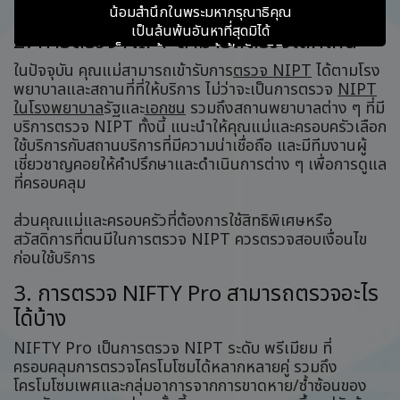
ตัดสินใจเลือกใช้บริการ
น้อมสำนึกในพระมหากรุณาธิคุณ
เป็นล้นพ้นอันหาที่สุดมิได้
2. การตรวจ NIPT สามารถตรวจได้ที่ไหน
สมเด็จพระเจ้าลูกเธอ เจ้าฟ้าพัชรกิติยาภา
นเรนทิราเทพยวดี
ในปัจจุบัน คุณแม่สามารถเข้ารับการ
ตรวจ NIPT
ได้ตามโรง
กรมหลวงราชสาริณีสิริพัชร มหาวัชรราชธิดา
พยาบาลและสถานที่ที่ให้บริการ ไม่ว่าจะเป็นการตรวจ
NIPT
ในโรงพยาบาล
รัฐและ
เอกชน
รวมถึงสถานพยาบาลต่าง ๆ ที่มี
บริการตรวจ NIPT ทั้งนี้ แนะนำให้คุณแม่และครอบครัวเลือก
ข้าพระพุทธเจ้า คณะผู้บริหารและพนักงาน
ใช้บริการกับสถานบริการที่มีความน่าเชื่อถือ และมีทีมงานผู้
บริษัท แบงคอกจีโนมิกส์อินโนเวชั่น จำกัด (มหาชน)
เชี่ยวชาญคอยให้คำปรึกษาและดำเนินการต่าง ๆ เพื่อการดูแล
ที่ครอบคลุม
ส่วนคุณแม่และครอบครัวที่ต้องการใช้สิทธิพิเศษหรือ
สวัสดิการที่ตนมีในการตรวจ NIPT ควรตรวจสอบเงื่อนไข
ก่อนใช้บริการ
3. การตรวจ NIFTY Pro สามารถตรวจอะไร
ได้บ้าง
NIFTY Pro เป็นการตรวจ NIPT ระดับ พรีเมียม ที่
ครอบคลุมการตรวจโครโมโซมได้หลากหลายคู่ รวมถึง
โครโมโซมเพศและกลุ่มอาการจากการขาดหาย/ซ้ำซ้อนของ