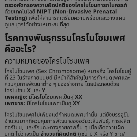
ตรวจคัดกรองความผิดปกติของโครโมโซมทารกในครรภ์
ด้วยเทคโนโลยี
NIPT (Non-Invasive Prenatal
Testing)
เพื่อให้สามารถเตรียมความพร้อมและวางแผน
ดูแลบุตรได้อย่างเหมาะสมที่สุด
โรคทางพันธุกรรมโครโมโซมเพศ
คืออะไร?
ความหมายของโครโมโซมเพศ
โครโมโซมเพศ (Sex Chromosome) หมายถึง โครโมโซมคู่
ที่ 23 ในร่างกายมนุษย์ มีหน้าที่สำคัญในการกำหนดเพศและ
ควบคุมการพัฒนาต่าง ๆ ของร่างกาย โดยประกอบด้วย
โครโมโซม
X
และ
Y
เพศหญิง:
มีโครโมโซมเพศเป็นคู่
XX
เพศชาย:
มีโครโมโซมเพศเป็นคู่
XY
โครโมโซมเพศไม่เพียงแต่กำหนดเพศเท่านั้น แต่ยังบรรจุยีน
จำนวนมากที่ควบคุมการพัฒนาของอวัยวะสืบพันธุ์, การผลิต
ฮอร์โมน, และลักษณะทางกายภาพอื่น ๆ เมื่อเกิดความผิด
ปกติ ไม่ว่าจะเป็น
จำนวนที่ผิดปกติ
(เช่น มี X หรือ Y ขาด/