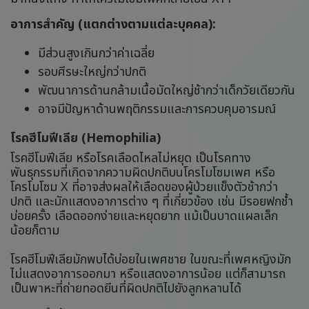
อาการสำคัญ (แตกต่างตามแต่ละบุคคล):
มีส่วนสูงเกินกว่าค่าเฉลี่ย
รอบศีรษะใหญ่กว่าปกติ
พัฒนาการด้านกล้ามเนื้อมัดใหญ่ช้ากว่าเด็กวัยเดียวกัน
อาจมีปัญหาด้านพฤติกรรมและการควบคุมอารมณ์
โรคฮีโมฟีเลีย (Hemophilia)
โรคฮีโมฟีเลีย หรือโรคเลือดไหลไม่หยุด เป็นโรคทาง
พันธุกรรมที่เกิดจากความผิดปกติบนโครโมโซมเพศ หรือ
โครโมโซม X ที่อาจส่งผลให้เลือดของผู้ป่วยแข็งตัวช้ากว่า
ปกติ และมักแสดงอาการต่าง ๆ ที่เกี่ยวข้อง เช่น มีรอยฟกช้ำ
บ่อยครั้ง เลือดออกง่ายและหยุดยาก แม้เป็นบาดแผลเล็ก
น้อยก็ตาม
โรคฮีโมฟีเลียมักพบได้บ่อยในเพศชาย ในขณะที่เพศหญิงมัก
ไม่แสดงอาการออกมา หรือแสดงอาการน้อย แต่ก็สามารถ
เป็นพาหะที่ถ่ายทอดยีนที่ผิดปกติไปยังลูกหลานได้