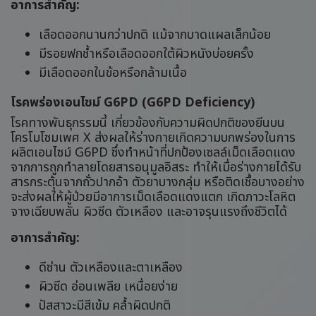
อาการสำคัญ:
เลือดออกนานกว่าปกติ แม้จากบาดแผลเล็กน้อย
มีรอยฟกช้ำหรือเลือดออกใต้ผิวหนังบ่อยครั้ง
มีเลือดออกในข้อหรือกล้ามเนื้อ
โรคพร่องเอนไซม์ G6PD (G6PD Deficiency)
โรคทางพันธุกรรมนี้ เกี่ยวข้องกับความผิดปกติของยีนบน
โครโมโซมเพศ X ส่งผลให้ร่างกายเกิดความบกพร่องในการ
ผลิตเอนไซม์ G6PD ซึ่งทำหน้าที่ปกป้องเซลล์เม็ดเลือดแดง
จากการถูกทำลายโดยสารอนุมูลอิสระ ทำให้เมื่อร่างกายได้รับ
สารกระตุ้นจากถั่วปากอ้า ตัวยาบางกลุ่ม หรือติดเชื้อบางอย่าง
จะส่งผลให้ผู้ป่วยมีอาการเม็ดเลือดแดงแตก เกิดภาวะโลหิต
จางเฉียบพลัน ผิวซีด ตัวเหลือง และอาจรุนแรงถึงชีวิตได้
อาการสำคัญ:
ดีซ่าน ตัวเหลืองและตาเหลือง
ผิวซีด อ่อนเพลีย เหนื่อยง่าย
ปัสสาวะมีสีเข้ม คล้ำผิดปกติ