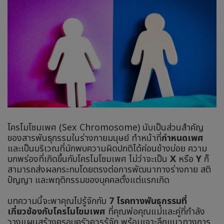
โครโมโซมเพศ (Sex Chromosome) นับเป็นส่วนสำคัญ
ของสารพันธุกรรมในร่างกายมนุษย์ ทำหน้าที่
กำหนดเพศ
และเป็นบริเวณที่มักพบความผิดปกติได้ค่อนข้างบ่อย ความ
บกพร่องที่เกิดขึ้นกับโครโมโซมเพศ ไม่ว่าจะเป็น
X
หรือ
Y
ก็
สามารถส่งผลกระทบโดยตรงต่อการพัฒนาทางร่างกาย สติ
ปัญญา และพฤติกรรมของบุคคลตั้งแต่แรกเกิด
บทความนี้จะพาคุณไปรู้จักกับ
7 โรคทางพันธุกรรมที่
เกี่ยวข้องกับโครโมโซมเพศ
ที่คุณพ่อคุณแม่และคู่ที่กำลัง
วางแผนสร้างครอบครัวควรรู้จัก พร้อมเจาะลึกแนวทางการ