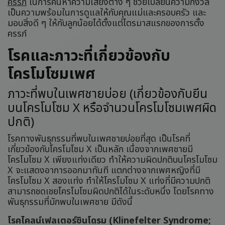
ครรภ์
ในการค้นหาความเสี่ยงต่าง ๆ ช่วยเปลี่ยนความกังวล
เป็นความพร้อมในการดูแลให้กับคุณแม่และครอบครัว และ
มอบสิ่งดี ๆ ให้กับลูกน้อยได้ตั้งแต่ไตรมาสแรกของการตั้ง
ครรภ์
โรคและภาวะที่เกี่ยวข้องกับ
โครโมโซมเพศ
ภาวะที่พบในเพศชายบ่อย (เกี่ยวข้องกับยีน
บนโครโมโซม X หรือจำนวนโครโมโซมเพศผิด
ปกติ)
โรคทางพันธุกรรมที่พบในเพศชายบ่อยที่สุด เป็นโรคที่
เกี่ยวข้องกับโครโมโซม X เป็นหลัก เนื่องจากเพศชายมี
โครโมโซม X เพียงแท่งเดียว ทำให้ความผิดปกติบนโครโมโซม
X จะแสดงอาการออกมาทันที แตกต่างจากเพศหญิงที่มี
โครโมโซม X สองแท่ง ทำให้โครโมโซม X แท่งที่มีความปกติ
สามารถชดเชยโครโมโซมผิดปกติได้ในระดับหนึ่ง โดยโรคทาง
พันธุกรรมที่มักพบในเพศชาย มีดังนี้
โรคไคลน์เฟลเตอร์ซินโดรม (Klinefelter Syndrome;