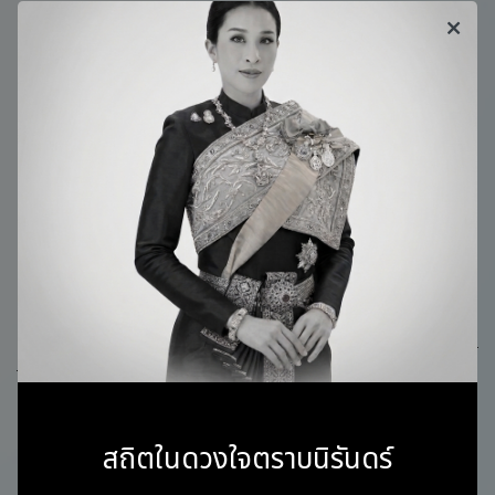
พันธุกรรมและโครโมโซมเพศ
1. การตรวจ NIPT สามารถตรวจหาความผิด
ปกติของโครโมโซมเพศได้หรือไม่
การตรวจ
NIPT Test คือ
การตรวจคัดกรองทารกจาก
ตัวอย่างเลือดของมารดา ที่สามารถค้นหาความผิดปกติต่าง
ๆ ของโครโมโซมทารกที่หมุนเวียนอยู่ในกระแสเลือดของ
มารดา โดยทั่วไปแล้ว การตรวจ NIPT สามารถตรวจ
หาความผิดปกติของโครโมโซมหลักคู่ที่ 13, 18 และ 21 รวม
ถึงความผิดปกติของโครโมโซมคู่อื่น ๆ และโครโมโซมเพศได้
ทั้งนี้ ขอบเขตการตรวจที่ครอบคลุมจะขึ้นอยู่กับระดับของแพ็ก
เกจการตรวจที่เลือกใช้บริการ เนื่องจากบริการและแพ็กเก
จการตรวจบางรายการ อาจครอบคลุมเฉพาะการ
ตรวจดาวน์ซิ
นโดรม
และไม่ครอบคลุมการ
ตรวจโครโมโซม
บางรูปแบบ
และการตรวจ NIPT อาจไม่ครอบคลุมการตรวจคัดกรองโรค
บางอย่างที่กล่าวไปข้างต้น เช่น โรคฮีโมฟีเลีย โรคพร่อง
สถิตในดวงใจตราบนิรันดร์
เอนไซม์ G6PD และอาการตาบอดสี ดังนั้น ควรศึกษาข้อมูล
แพ็กเกจการตรวจอย่างละเอียดและปรึกษาผู้เชี่ยวชาญก่อน