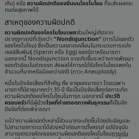
เกิน) หรือ
ความผิดปกติของยีนบนโครโมโซม
ก็จะส่งผลกระ
ทบต่อสุขภาพได้
สาเหตุของความผิดปกติ
ความผิดปกติของโครโมโซมเพศ
ส่วนใหญ่เกิดจาก
ปรากฏการณ์ที่เรียกว่า
"Nondisjunction"
(การไม่แยกตัว
ของโครโมโซม) ซึ่งเป็นความคลาดเคลื่อนในกระบวนการแบ่ง
เซลล์สืบพันธุ์ (Sperm หรือ Egg) ของบิดาหรือมารดา
นอกจากนี้ Nondisjunction อาจเกิดขึ้นระหว่างการพัฒนา
ของตัวอ่อนในช่วงแรก ส่งผลให้ทารกได้รับโครโมโซมเพศใน
จำนวนที่มากหรือน้อยกว่าปกติ (ภาวะ Aneuploidy)
หนึ่งในปัจจัยเสี่ยงที่สำคัญ คือ อายุของมารดา โดยเฉพาะ
มารดาที่มีอายุมากกว่า 35 ปี ถือเป็นปัจจัยเสี่ยงต่อการเกิด
ความผิดปกติของโครโมโซมในทารก นอกจากนี้
ประวัติ
ครอบครัว
ที่มีผู้ป่วย
โรคที่ถ่ายทอดทางพันธุกรรม
ก็เป็นอีก
ปัจจัยที่ต้องพิจารณา
แม้ว่าความผิดปกติเหล่านี้ส่วนมากจะเกิดขึ้นโดยบังเอิญและ
ไม่สามารถคาดเดาได้ล่วงหน้าก่อนการตั้งครรภ์ แต่ปัจจุบัน
สามารถตรวจคัดกรองความผิดปกติของโครโมโซม
ทารกใน