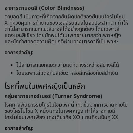
อาการตาบอดสี (Color Blindness)
ตาบอดสี เป็นภาวะที่เกิดจากยีนผิดปกติของยีนบนโครโมโซม
X ที่ควบคุมการทำงานของเซลล์รับแสงในจอประสาทตา ทำให้
ตาไม่สามารถแยกแยะสีบางสีได้อย่างถูกต้อง โดยเฉพาะสี
แดงและสีเขียว โดยมักพบได้ในเพศชายมากกว่าเพศหญิง
และมักถ่ายทอดความผิดปกติผ่านทางมารดาที่เป็นพาหะ
อาการสำคัญ:
ไม่สามารถแยกแยะความแตกต่างระหว่างสีบางสีได้
โดยเฉพาะสีแดงกับสีเขียว หรือสีเหลืองกับสีน้ำเงิน
โรคที่พบในเพศหญิงเป็นหลัก
กลุ่มอาการเทอร์เนอร์ (Turner Syndrome)
โรคทางพันธุกรรมโครโมโซมเพศนี้ เกิดขึ้นจากการขาดหายไป
ของโครโมโซม X หนึ่งแท่งในเพศหญิง ทำให้ร่างกายมี
โครโมโซมเพศเพียงแท่งเดียวคือ XO แทนที่จะเป็นคู่ XX
อาการสำคัญ: