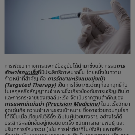
การพัฒนาทางการแพทย์ปัจจุบันได้นำมาซึ่งนวัตกรรม
การ
รักษาโรค
มะเร็ง
ที่มีประสิทธิภาพมากขึ้น โดยหนึ่งในความ
ก้าวหน้าที่สำคัญ คือ
การรักษามะเร็งแบบมุ่งเป้า
(Targeted Therapy)
เป็นการใช้ยา/ชีววัตถุที่ออกฤทธิ์กับ
โมเลกุลหรือสัญญาณจำเพาะซึ่งเกี่ยวข้องกับการเจริญเติบโต
และการกระจายของเซลล์มะเร็ง จัดเป็นรากฐานสำคัญของ
การแพทย์แม่นยำ (
Precision Medicine
)
ในมะเร็งวิทยา
จุดเด่นคือ ความจำเพาะของเป้าหมาย ซึ่งอาจช่วยควบคุมโรค
ได้ดีขึ้นเมื่อเทียบกับวิธีดั้งเดิมในผู้ป่วยบางราย อย่างไรก็ดี
ประสิทธิผลมักขึ้นอยู่กับชนิดมะเร็ง ชนิดการกลายพันธุ์ และ
บริบทการรักษารวม (เช่น การผ่าตัด/คีโม/รังสี) แพทย์จึง