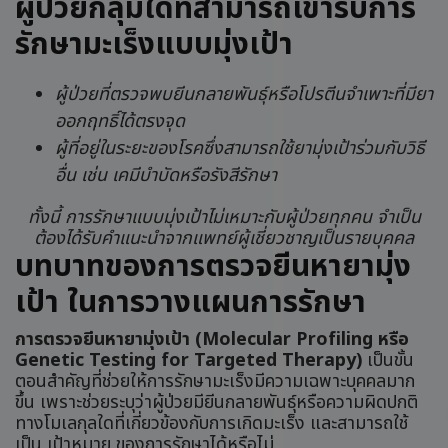
ผู้ป่วยกลุ่มใดที่สามารถเข้ารับการ
นเรนทิราเทพยวดี
กรมหลวงราชสาริณีสิริพัชร มหาวัชรราชธิดา
รักษามะเร็งแบบมุ่งเป้า
ข้าพระพุทธเจ้า คณะผู้บริหารและพนักงาน
ผู้ป่วยที่ตรวจพบยีนกลายพันธุ์หรือโปรตีนจำเพาะที่มียา
บริษัท แบงคอกจีโนมิกส์อินโนเวชั่น จำกัด (มหาชน)
ออกฤทธิ์ได้ตรงจุด
ผู้ที่อยู่ในระยะของโรคซึ่งสามารถใช้ยามุ่งเป้าร่วมกับวิธี
อื่น เช่น เคมีบำบัดหรือรังสีรักษา
ทั้งนี้ การรักษาแบบมุ่งเป้าไม่เหมาะกับผู้ป่วยทุกคน จำเป็น
ต้องได้รับคำแนะนำจากแพทย์ผู้เชี่ยวชาญเป็นรายบุคคล
บทบาทของการตรวจยีนหายามุ่ง
เป้า ในการวางแผนการรักษา
การตรวจยีนหายามุ่งเป้า (Molecular Profiling หรือ
Genetic Testing for Targeted Therapy)
เป็นขั้น
ตอนสำคัญที่ช่วยให้การรักษามะเร็งมีความเฉพาะบุคคลมาก
ขึ้น เพราะช่วยระบุว่าผู้ป่วยมียีนกลายพันธุ์หรือความผิดปกติ
ทางโมเลกุลใดที่เกี่ยวข้องกับการเกิดมะเร็ง และสามารถใช้
เป็น เป้าหมาย ของการรักษาได้หรือไม่