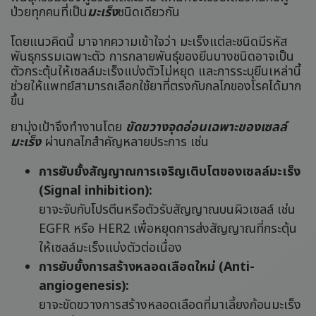
ป่วยทุกคนที่เป็น
มะเร็ง
ชนิดเดียวกัน
โดยแนวคิดนี้ มาจากความเข้าใจว่า มะเร็งแต่ละชนิดมีรหัส
พันธุกรรมเฉพาะตัว การกลายพันธุ์ของยีนบางชนิดอาจเป็น
ตัวกระตุ้นให้เซลล์มะเร็งแบ่งตัวไม่หยุด และการระบุยีนเหล่านี้
ช่วยให้แพทย์สามารถเลือกใช้ยาที่ตรงกับกลไกของโรคได้มาก
ขึ้น
ยามุ่งเป้าจึงทำงานโดย
ขัดขวางจุดอ่อนเฉพาะของเซลล์
มะเร็ง
ผ่านกลไกสำคัญหลายประการ เช่น
การยับยั้งสัญญาณการเจริญเติบโตของเซลล์มะเร็ง
(Signal inhibition):
ยาจะจับกับโปรตีนหรือตัวรับสัญญาณบนผิวเซลล์ เช่น
EGFR หรือ HER2 เพื่อหยุดการส่งสัญญาณที่กระตุ้น
ให้เซลล์มะเร็งแบ่งตัวต่อเนื่อง
การยับยั้งการสร้างหลอดเลือดใหม่ (Anti-
angiogenesis):
ยาจะขัดขวางการสร้างหลอดเลือดที่มาเลี้ยงก้อนมะเร็ง