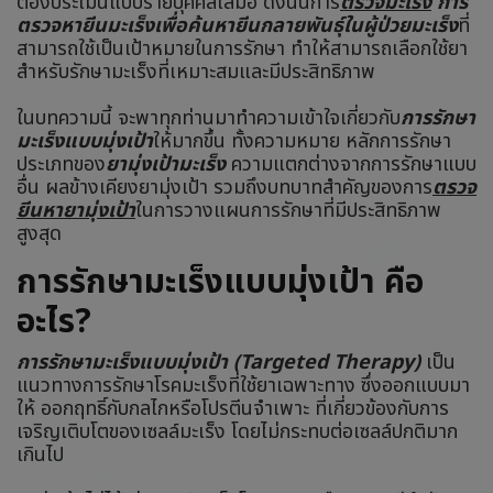
ต้องประเมินแบบรายบุคคลเสมอ ดังนั้นการ
ตรวจมะเร็ง
การ
ตรวจหายีนมะเร็งเพื่อค้นหายีนกลายพันธุ์ในผู้ป่วยมะเร็ง
ที่
สามารถใช้เป็นเป้าหมายในการรักษา ทำให้สามารถเลือกใช้ยา
สำหรับรักษามะเร็งที่เหมาะสมและมีประสิทธิภาพ
ในบทความนี้ จะพาทุกท่านมาทำความเข้าใจเกี่ยวกับ
การรักษา
มะเร็งแบบมุ่งเป้า
ให้มากขึ้น ทั้งความหมาย หลักการรักษา
ประเภทของ
ยามุ่งเป้ามะเร็ง
ความแตกต่างจากการรักษาแบบ
อื่น ผลข้างเคียงยามุ่งเป้า รวมถึงบทบาทสำคัญของการ
ตรวจ
ยีนหายามุ่งเป้า
ในการวางแผนการรักษาที่มีประสิทธิภาพ
สูงสุด
การรักษามะเร็งแบบมุ่งเป้า คือ
อะไร?
การรักษามะเร็งแบบมุ่งเป้า (Targeted Therapy)
เป็น
แนวทางการรักษาโรคมะเร็งที่ใช้ยาเฉพาะทาง ซึ่งออกแบบมา
ให้ ออกฤทธิ์กับกลไกหรือโปรตีนจำเพาะ ที่เกี่ยวข้องกับการ
เจริญเติบโตของเซลล์มะเร็ง โดยไม่กระทบต่อเซลล์ปกติมาก
เกินไป