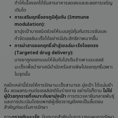
ทำให้เนื้องอกได้รับสารอาหารลดลงและชะลอการเจริญ
เติบโต
การเสริมฤทธิ์ของภูมิคุ้มกัน (Immune
modulation):
ยามุ่งเป้าบางชนิดช่วยให้ระบบภูมิคุ้มกันตรวจจับและ
กำจัดเซลล์มะเร็งได้อย่างมีประสิทธิภาพมากขึ้น
การนำสารออกฤทธิ์เข้าสู่เซลล์มะเร็งโดยตรง
(Targeted drug delivery):
บางยาถูกออกแบบให้จับกับโปรตีนจำเพาะบนเซลล์
มะเร็งเพื่อนำยาเคมีบำบัดหรือสารพิษไปออกฤทธิ์เฉพาะ
ในจุดนั้น
กลไกเหล่านี้ช่วยให้การรักษามะเร็งสามารถ มุ่งเป้า ได้แม่นยำ
ขึ้น ลดผลกระทบต่อเซลล์ปกติในร่างกาย อย่างไรก็ตาม
ไม่ใช่
ผู้ป่วยทุกรายที่เหมาะกับยามุ่งเป้า
การตรวจหายีนกลายพันธุ์
และการประเมินโดยแพทย์ผู้เชี่ยวชาญยังคงเป็นขั้นตอน
สำคัญก่อนเริ่มการรักษา
การ
ตรวจยีนมะเร็ง
มีบทบาทสำคัญในการวางแผนการรักษา