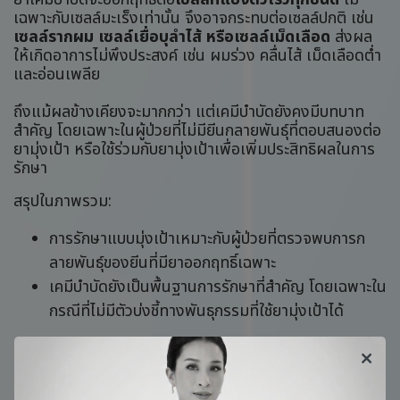
เฉพาะกับเซลล์มะเร็งเท่านั้น จึงอาจกระทบต่อเซลล์ปกติ เช่น
เซลล์รากผม เซลล์เยื่อบุลำไส้ หรือเซลล์เม็ดเลือด
ส่งผล
ให้เกิดอาการไม่พึงประสงค์ เช่น ผมร่วง คลื่นไส้ เม็ดเลือดต่ำ
และอ่อนเพลีย
ถึงแม้ผลข้างเคียงจะมากกว่า แต่เคมีบำบัดยังคงมีบทบาท
สำคัญ โดยเฉพาะในผู้ป่วยที่ไม่มียีนกลายพันธุ์ที่ตอบสนองต่อ
ยามุ่งเป้า หรือใช้ร่วมกับยามุ่งเป้าเพื่อเพิ่มประสิทธิผลในการ
รักษา
สรุปในภาพรวม:
การรักษาแบบมุ่งเป้าเหมาะกับผู้ป่วยที่ตรวจพบการก
ลายพันธุ์ของยีนที่มียาออกฤทธิ์เฉพาะ
เคมีบำบัดยังเป็นพื้นฐานการรักษาที่สำคัญ โดยเฉพาะใน
กรณีที่ไม่มีตัวบ่งชี้ทางพันธุกรรมที่ใช้ยามุ่งเป้าได้
เนื้อหานี้มีจุดประสงค์เพื่อให้ความรู้ทั่วไป ไม่ใช่คำแนะนำ
ทางการแพทย์ ผู้ป่วยควรปรึกษาแพทย์ผู้เชี่ยวชาญเพื่อเลือก
แนวทางการรักษาที่เหมาะสมกับตนเอง