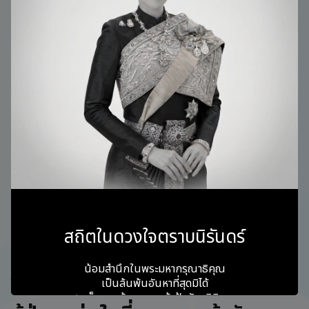
ผลข้างเคียงยามุ่งเป้า มีอะไรบ้าง
แม้ว่าผลข้างเคียงยามุ่งเป้าจะน้อยกว่าเคมีบำบัด แต่ผู้ป่วย
อาจพบอาการข้างเคียงบางอย่างขึ้นอยู่กับชนิดของยาและการ
ตอบสนองของร่างกาย โดยผลข้างเคียงที่พบบ่อย ได้แก่
มีผื่นแดง ผิวแห้ง คันตามร่างกาย
มีอาการท้องเสีย หรืออาจมีอาการท้องผูก คลื่นไส้และ
อาเจียน
ความดันโลหิตสูง หรือมีปัญหาเส้นเลือดอุดตัน แผล
หายช้า
อ่อนเพลียง่าย
แผลในปาก หรือเยื่อบุช่องปากอักเสบ
เล็บอาจแตกหักง่าย เส้นผมหลุดร่วง หรือมีอาการเล็บ
สถิตในดวงใจตราบนิรันดร์
และเส้นผมเปลี่ยนสี
น้อมสำนึกในพระมหากรุณาธิคุณ
การติดตามและรายงานอาการต่อแพทย์อย่างสม่ำเสมอเป็น
เป็นล้นพ้นอันหาที่สุดมิได้
สิ่งสำคัญ เพื่อให้สามารถปรับแผนการรักษาได้อย่างปลอดภัย
สมเด็จพระเจ้าลูกเธอ เจ้าฟ้าพัชรกิติยาภา