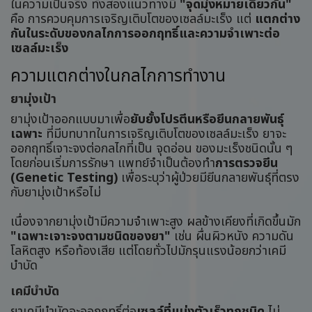
ในความเป็นจริง ทั้งสองแนวทางมี
"จุดมุ่งหมายเดียวกัน"
คือ การควบคุมการเจริญเติบโตของเซลล์มะเร็ง แต่
แตกต่าง
กันในระดับของกลไกการออกฤทธิ์และความจำเพาะต่อ
เซลล์มะเร็ง
ความแตกต่างในกลไกการทำงาน
ยามุ่งเป้า
ยามุ่งเป้าออกแบบมาเพื่อ
ยับยั้งโปรตีนหรือยีนกลายพันธุ์
เฉพาะ
ที่มีบทบาทในการเจริญเติบโตของเซลล์มะเร็ง ยาจะ
ออกฤทธิ์เจาะจงต่อกลไกที่เป็น จุดอ่อน ของมะเร็งชนิดนั้น ๆ
โดยก่อนเริ่มการรักษา แพทย์จำเป็นต้องทำ
การตรวจยีน
(Genetic Testing)
เพื่อระบุว่าผู้ป่วยมียีนกลายพันธุ์ที่ตรง
กับยามุ่งเป้าหรือไม่
เนื่องจากยามุ่งเป้ามีความจำเพาะสูง ผลข้างเคียงที่เกิดขึ้นมัก
"เฉพาะเจาะจงตามชนิดของยา"
เช่น ผื่นผิวหนัง ความดัน
โลหิตสูง หรือท้องเสีย แต่โดยทั่วไปมักรุนแรงน้อยกว่าเคมี
บำบัด
เคมีบำบัด
ยาเคมีบำบัดจะออกฤทธิ์ต่อ
เซลล์ที่แบ่งตัวเร็วทุกชนิด
ไม่