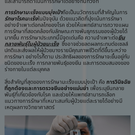
และสามารถดำเนินการรักษาได้อย่างทันท่วงที
การรักษามะเร็งแบบมุ่งเป้า
ถือเป็นนวัตกรรมที่สำคัญในการ
รักษาโรคมะเร็ง
ในปัจจุบัน ด้วยแนวคิดที่มุ่งเน้นการรักษา
อย่างจำเพาะต่อกลไกของโรค ช่วยให้แพทย์สามารถวางแผน
การรักษาที่สอดคล้องกับลักษณะทางพันธุกรรมของผู้ป่วยได้
มากขึ้น การรักษาประเภทนี้มีจุดเด่นคือ ความจำเพาะต่อ
ยีน
กลายพันธุ์ในผู้ป่วยมะเร็ง
ซึ่งอาจช่วยลดผลกระทบต่อเซลล์
ปกติและส่งผลให้ผู้ป่วยบางรายมีคุณภาพชีวิตที่ดีขึ้นระหว่าง
การรักษา อย่างไรก็ตาม ประสิทธิผลของการรักษาจะขึ้นอยู่กับ
ชนิดของมะเร็ง การกลายพันธุ์ของยีน และการตอบสนองของ
ร่างกายในแต่ละบุคคล
สิ่งสำคัญที่สุดของการรักษามะเร็งแบบมุ่งเป้า คือ
การวินิจฉัย
ที่ถูกต้องและการตรวจยีนอย่างแม่นยำ
เพื่อระบุยีนกลาย
พันธุ์ที่เกี่ยวข้องกับโรค และช่วยให้แพทย์สามารถเลือก
แนวทางการรักษาที่เหมาะสมกับผู้ป่วยแต่ละรายได้อย่างมี
เหตุผลทางวิทยาศาสตร์