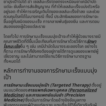
ยามุ่งเป้าไม่ได้ ฆ่า เซลล์มะเร็งโดยตรงเหมือนยาเคมีบำบัด
แต่จะ ยับยั้งการส่งสัญญาณ ที่ทำให้เซลล์มะเร็งแบ่งตัวหรือ
อยู่รอด ทำให้การเจริญเติบโตของเซลล์มะเร็งช้าลง และช่วย
ควบคุมโรคได้ในบางกรณี ทั้งนี้ ประสิทธิผลของการรักษาจะ
ขึ้นอยู่กับชนิดของมะเร็ง การกลายพันธุ์ของยีน และการตอบ
สนองของผู้ป่วยแต่ละราย
โดยทั่วไป การรักษามะเร็งแบบมุ่งเป้าจะทำให้ผู้ป่วยบางรายมี
คุณภาพชีวิตที่ดีขึ้นเมื่อเทียบกับการรักษาด้วยวิธีการ
รักษา
โรคมะเร็ง
อื่น ๆ เช่น เคมีบำบัดในบางระยะของโรค อย่างไร
ก็ตาม การรักษาก็ยังคงต้องอยู่ภายใต้การดูแลของแพทย์ผู้
เชี่ยวชาญ และไม่สามารถใช้แทนวิธีการรักษามาตรฐาน
ทั้งหมดได้
หลักการทำงานของการรักษามะเร็งแบบมุ่ง
เป้า
การรักษามะเร็งแบบมุ่งเป้า (Targeted Therapy)
ตั้งอยู่
บนแนวคิดของ
การแพทย์เฉพาะบุคคล (
Personalized
Medicine
) และการแพทย์แม่นยำ (Precision
Medicine)
ซึ่งเน้นการรักษาโดยอ้างอิงข้อมูลทาง
พันธุกรรมของผู้ป่วยแต่ละราย แทนที่จะใช้วิธีเดียวกันกับผู้