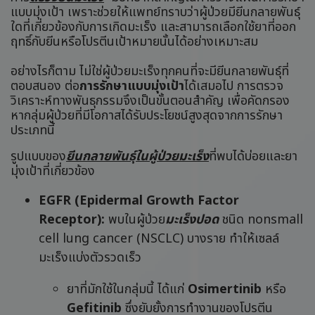
แบบมุ่งเป้า เพราะช่วยให้แพทย์ทราบว่าผู้ป่วยมียีนกลายพันธุ์
ใดที่เกี่ยวข้องกับการเกิดมะเร็ง และสามารถเลือกใช้ยาที่ออก
ฤทธิ์กับยีนหรือโปรตีนเป้าหมายนั้นได้อย่างเหมาะสม
อย่างไรก็ตาม ไม่ใช่ผู้ป่วยมะเร็งทุกคนที่จะมียีนกลายพันธุ์ที่
ตอบสนอง ต่อ
การรักษาแบบมุ่งเป้า
ได้เสมอไป การตรวจ
วิเคราะห์ทางพันธุกรรมจึงเป็นขั้นตอนสำคัญ เพื่อคัดกรอง
หากลุ่มผู้ป่วยที่มีโอกาสได้รับประโยชน์สูงสุดจากการรักษา
ประเภทนี้
รูปแบบของ
ยีนกลายพันธุ์ในผู้ป่วยมะเร็ง
ที่พบได้บ่อยและยา
มุ่งเป้าที่เกี่ยวข้อง
EGFR (Epidermal Growth Factor
Receptor):
พบในผู้ป่วย
มะเร็งปอด
ชนิด nonsmall
cell lung cancer (NSCLC) บางราย ทำให้เซลล์
มะเร็งแบ่งตัวรวดเร็ว
ยาที่มักใช้ในกลุ่มนี้ ได้แก่
Osimertinib
หรือ
Gefitinib
ซึ่งยับยั้งการทำงานของโปรตีน