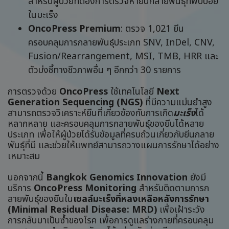
สำหรับผู้ป่วยที่ต้องการตรวจหายีนกลายพันธุ์ที่พบบ่อย
ในมะเร็ง
OncoPress Premium
: ตรวจ 1,021 ยีน
ครอบคลุมการกลายพันธุ์ประเภท SNV, InDel, CNV,
Fusion/Rearrangement, MSI, TMB, HRR และ
ตัวบ่งชี้ทางชีวภาพอื่น ๆ อีกกว่า 30 รายการ
การตรวจด้วย
OncoPress
ใช้เทคโนโลยี
Next
Generation Sequencing (NGS)
ที่มีความแม่นยำสูง
สามารถตรวจวิเคราะห์ยีนที่เกี่ยวข้องกับการเกิด
มะเร็ง
ได้
หลากหลาย และครอบคลุมการกลายพันธุ์ของยีนได้หลาย
ประเภท เพื่อให้ผู้ป่วยได้รับข้อมูลที่ครบถ้วนเกี่ยวกับยีนกลาย
พันธุ์ที่มี และช่วยให้แพทย์สามารถวางแผนการรักษาได้อย่าง
เหมาะสม
นอกจากนี้
Bangkok Genomics Innovation
ยังมี
บริการ
OncoPress Monitoring
สำหรับติดตามการก
ลายพันธุ์ของยีนใน
เซลล์มะเร็งที่หลงเหลือหลังการรักษา
(Minimal Residual Disease: MRD)
เพื่อเฝ้าระวัง
การกลับมาเป็นซ้ำของโรค เพื่อการดูแลร่างกายที่ครอบคลุม