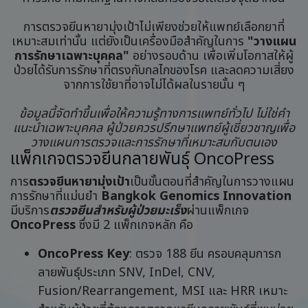
การตรวจยีนหายามุ่งเป้าไม่เพียงช่วยให้แพทย์เลือกยาที่
เหมาะสมเท่านั้น แต่ยังเป็นเครื่องมือสำคัญในการ
"วางแผน
การรักษาเฉพาะบุคคล"
อย่างรอบด้าน เพื่อเพิ่มโอกาสให้ผู้
ป่วยได้รับการรักษาที่ตรงกับกลไกของโรค และลดความเสี่ยง
จากการใช้ยาที่อาจไม่ได้ผลในรายนั้น ๆ
ข้อมูลนี้จัดทำขึ้นเพื่อให้ความรู้ทางการแพทย์ทั่วไป ไม่ใช่คำ
แนะนำเฉพาะบุคคล ผู้ป่วยควรปรึกษาแพทย์ผู้เชี่ยวชาญเพื่อ
วางแผนการตรวจและการรักษาที่เหมาะสมกับตนเอง
แพ็กเกจตรวจยีนกลายพันธุ์ OncoPress
การ
ตรวจยีนหายามุ่งเป้า
เป็นขั้นตอนที่สำคัญในการวางแผน
การรักษาที่แม่นยำ
Bangkok Genomics Innovation
มีบริการ
ตรวจยีนสำหรับผู้ป่วยมะเร็ง
ผ่านแพ็กเกจ
OncoPress
ซึ่งมี 2 แพ็กเกจหลัก คือ
OncoPress Key
: ตรวจ 188 ยีน ครอบคลุมการก
ลายพันธุ์ประเภท SNV, InDel, CNV,
Fusion/Rearrangement, MSI และ HRR เหมาะ