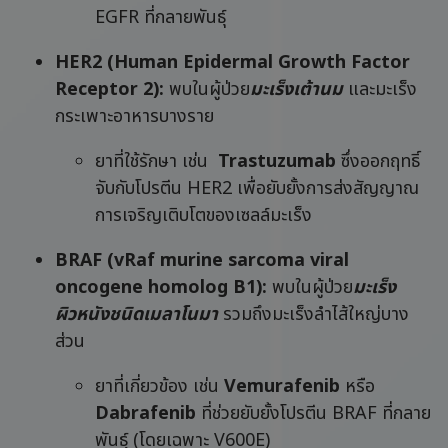
EGFR ที่กลายพันธุ์
HER2 (Human Epidermal Growth Factor
Receptor 2):
พบในผู้ป่วย
มะเร็งเต้านม
และมะเร็ง
กระเพาะอาหารบางราย
ยาที่ใช้รักษา เช่น
Trastuzumab
ซึ่งออกฤทธิ์
จับกับโปรตีน HER2 เพื่อยับยั้งการส่งสัญญาณ
การเจริญเติบโตของเซลล์มะเร็ง
BRAF (vRaf murine sarcoma viral
oncogene homolog B1):
พบในผู้ป่วย
มะเร็ง
ผิวหนังชนิดเมลาโนมา
รวมถึงมะเร็งลำไส้ใหญ่บาง
ส่วน
ยาที่เกี่ยวข้อง เช่น
Vemurafenib
หรือ
Dabrafenib
ที่ช่วยยับยั้งโปรตีน BRAF ที่กลาย
พันธุ์ (โดยเฉพาะ V600E)